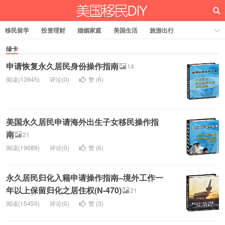
移民留学
投资理财
婚姻家庭
美国生活
旅游出行
法律税务
关于我们
绿卡
申请恢复永久居民身份操作指南
14
阅读(13945)
评论(0)
赞 (
6
)
美国永久居民申请海外出生子女移民操作指
南
21
阅读(19689)
评论(0)
赞 (
6
)
永久居民归化入籍申请操作指南–境外工作一
年以上保留归化之居住权(N-470)
21
阅读(15459)
评论(0)
赞 (
3
)