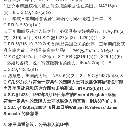
f. 提交申请至获准入籍之前必须连续居住在美国。INA316(a)
(2)，8 U.S.C.§1427(a)(2)
g. 五年或三年期间连续居住国外的时间不能超过一年。 8
C.F.R.316.5(c)(1)(ii)
h. 五年期间及获准入籍之前，必须具备良好的品行。INA§316(a)
(3)，319(a)(1)，8 U.S.C.§§1427(a)(3)，1430(a)(1)；8
C.F.R.§§316.10, 329.2(d) 如果是美国公民的配偶，三年期间及获
准入籍之前，必须具备良好的品行。
INA
§§
316
(a)
，
319
(a)
，
8
U.S.C.
§§
14
27(a)，1430(a)；8 C.F.R.§§319.1(a)(7), 329.1(d)(5)
i. 必须具备读、说、写基础英语的能力。INA312(a)(1)，8
U.S.C.§1423(a)(1)
g. 必须忠于美国的宪法。INA316(a)(3)，8 U.S.C.§1427(a)(3); 8
C.
F.R.
§§
316.11
符合一定条件的残障人士可以豁免英语读说写能
力及美国政府和历史方面知识的测试。
INA
312
(b)(1)
，
8
U.S.C.
§
1423
；
1997
年
3
月
19
日
颁布的
Federal Register
章程
符合一定条件的残障人士可以豁免入籍宣誓。
INA
337
(a)
，
8
U.S.C.
§
1428
(a)
;2003年6月30日的William R.Yates /s/ Janis
Sposato
的备忘录
3. 移民局重新设计公民和入籍证书