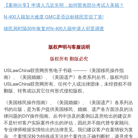
【案例分享】申请人几近失明，如何豁免部分考试入美籍？
N-400入籍加大难度,GMC是否达标移民官说了算!
移民局时隔30年恢复对N-400入籍申请人邻里调查
版权声明与客服说明
版权所有 翻版必究
USLawChina联营网所售电子书籍 ―――《美国移民操作指
南》、《美国婚姻》、《美国遗产》各类系列丛书，版权均归
USLawChina联营网所有。任何个人或法律团体，未经授权不得
翻版、转售或以其它任何形式侵犯版权。
《美国移民操作指南》、《美国婚姻》、《美国遗产》各系列丛
书的出版，是为客户提供美国移民、婚姻、遗产各方面涉及的法
律问题的DIY操作指南。丛书中涉及的案例以及所给出的建议并
不是针对客户实际案件作出的评估，因此并不能代替专家顾问、
专业律师根据实情给出的法律意见。我们建议客户在案情较为复
杂、个案情况较为特殊或无法对个案作出正确判断时，请寻求专