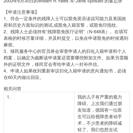
2003年6月30日的William R.Yates /s/ Janis Sposato 的备忘录
【申请注意事项】
1、符合一定条件的残障人士可以豁免英语读说写能力及美国政
府和历史方面知识的测试,或豁免入籍宣誓，或豁免印指纹。
2、残障人士必须持有“残障豁免医疗证明”（N-648表）。在填写
表格的时候尽量详细，并及时提交，以免在申请豁免的时候遇到
麻烦。
3、移民服务中心的官员将会审查申请人的归化入籍申请和个人
档案，以确定为裁断该申请案还需要哪些附加文件。如果另需额
外的证明文件，移民官会寄给申请人一封补件信。
4、申请人如果收到重新审议归化入籍申请的意向通知书，必须
在60天内做出回应。
相关问答
1.
我的儿子有严重的视力
障碍。上次我们通过朋
友知道，德国有一位医
生可以给视障患者动手
术，不少患者的障碍减
轻了。我们也想去试