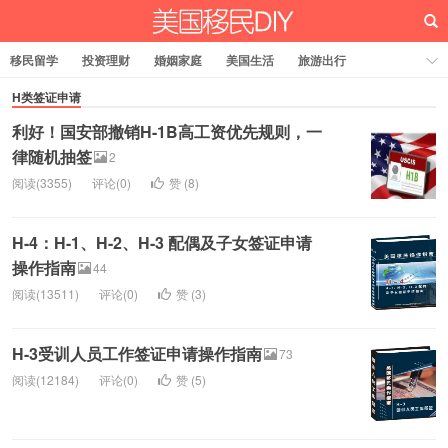
移民留学
投资理财
婚姻家庭
美国生活
旅游出行
法律税务
关于我们
H类签证申请
利好！国安部撤销H-1B高工资优先规则，一
律随机抽签
2
阅读(3355)
评论(0)
赞 (
8
)
H-4：H-1、H-2、H-3 配偶及子女签证申请
操作指南
44
阅读(13511)
评论(0)
赞 (
3
)
H-3受训人员工作签证申请操作指南
73
阅读(12184)
评论(0)
赞 (
5
)