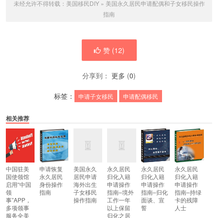
未经允许不得转载：
美国移民DIY
»
美国永久居民申请配偶和子女移民操作
指南
赞 (
12
)
分享到：
更多
(
0
)
标签：
申请子女移民
申请配偶移民
相关推荐
中国驻美
申请恢复
美国永久
永久居民
永久居民
永久居民
国使领馆
永久居民
居民申请
归化入籍
归化入籍
归化入籍
启用“中国
身份操作
海外出生
申请操作
申请操作
申请操作
领
指南
子女移民
指南–境外
指南–归化
指南–持绿
事”APP，
操作指南
工作一年
面谈、宣
卡的残障
多项领事
以上保留
誓
人士
服务全美
归化之居