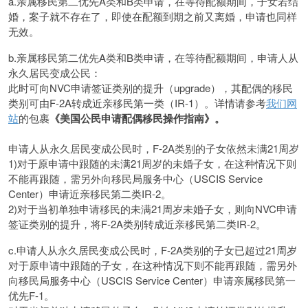
a.亲属移民第二优先A类和B类申请，在等待配额期间，子女若结
婚，案子就不存在了，即使在配额到期之前又离婚，申请也同样
无效。
b.亲属移民第二优先A类和B类申请，在等待配额期间，申请人从
永久居民变成公民：
此时可向NVC申请签证类别的提升（upgrade），其配偶的移民
类别可由F-2A转成近亲移民第一类（IR-1）。详情请参考
我们网
站
的包裹
《美国公民申请配偶移民操作指南》。
申请人从永久居民变成公民时，F-2A类别的子女依然未满21周岁
1)对于原申请中跟随的未满21周岁的未婚子女，在这种情况下则
不能再跟随，需另外向移民局服务中心（USCIS Service
Center）申请近亲移民第二类IR-2。
2)对于当初单独申请移民的未满21周岁未婚子女，则向NVC申请
签证类别的提升，将F-2A类别转成近亲移民第二类IR-2。
c.申请人从永久居民变成公民时，F-2A类别的子女已超过21周岁
对于原申请中跟随的子女，在这种情况下则不能再跟随，需另外
向移民局服务中心（USCIS Service Center）申请亲属移民第一
优先F-1。