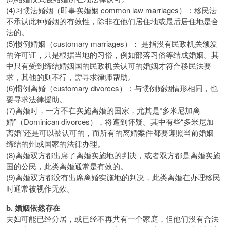
(4)习惯法婚姻（即事实婚姻 common law marriages）：移民法
不承认此种婚姻的有效性，除非在他们居住地或最后居住地是合
法的。
(5)惯例婚姻（customary marriages）： 是指没有民政机关颁发
的许可证，只是根据当地的习俗，例如部落习俗等结成婚姻。其
中只有受到缔结婚姻国的民政机关认可的婚姻才符合移民法要
求，其他的则不行，需寻求律师帮助。
(6)惯例离婚（customary divorces）：与惯例婚姻情形相同，也
要寻求法律援助。
(7)离婚时，一方不在实施离婚的国家，尤其是“多米尼加离
婚”（Dominican divorces），将遭到怀疑。其中有些“多米尼加
离婚”还是可以被认可的，而所有的离婚案件都要遵照当前婚姻
缔结的州或国家的法律办理。
(8)离婚双方都出席了离婚实施地的判决，或者双方都是离婚实施
国的公民，此类离婚通常是有效的。
(9)离婚双方都没有出席离婚实施地的判决，此类离婚在办理移民
时通常被视作无效。
b. 婚姻依然存在
夫妇可能已经分居，或已经不再共有一个家庭，但他们没有合法