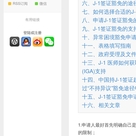
六、J-1签证豁免的途
RSS订阅
微信
七、如何选择合适的J
八、申请J-1签证豁免
有用链接
九、J-1签证豁免的支
登陆或注册
十、异常困境豁免申
十一、表格填写指南
十二、政府受理及文
十三、J-1 医师如何
(IGA)支持
十四、中国持J-1签
过“不持异议”豁免途
十五、J-1签证豁免申
十六、相关文章
1.申请人最好首先明确自己
的限制；