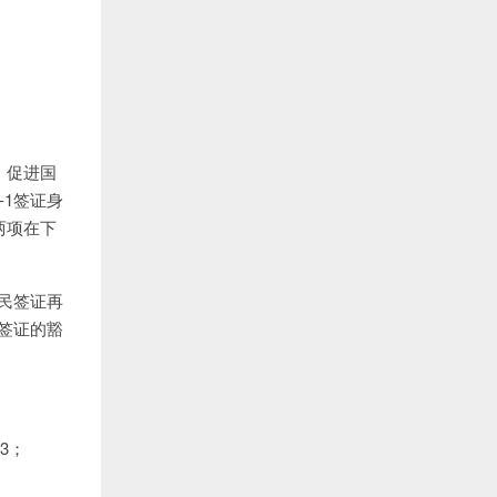
，促进国
1签证身
两项在下
民签证再
签证的豁
63；