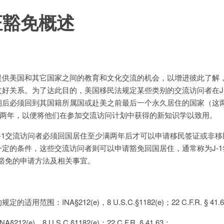
证豁免概述
提供美国和其它国家之间的教育和文化交流的机会，以增进彼此了解
好关系。为了达此目的，美国移民法规定某些类别的交流访问者在J-
期后必须回到其国籍所属国或赴美之前最后一个永久居住的国家（这
住两年，以便将他们在参加交流访问计划中获得的新知识学以致用。
-1交流访问者必须回国居住至少满两年后才可以申请移民签证或非移
定的条件，这些交流访问者则可以申请豁免回国居住，通常称为J-1
证豁免的申请方法及相关事宜。
围：INA§212(e)，8 U.S.C.§1182(e)；22 C.F.R. § 41.
(e)，8 U.S.C.§1182(e)；22 C.F.R. § 41.63；