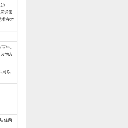
左边
民局通常
要求在本
。
住两年。
改为A
我可以
。
居住两