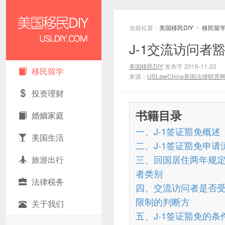
当前位置：
美国移民DIY
移民留
>
J-1交流访问
美国移民DIY
美国移民DIY
发布于 2016-11-22
移民留学
来源：
USLawChina美国法律联营
投资理财
书籍目录
婚姻家庭
一、J-1签证豁免概述
美国生活
二、J-1签证豁免申请
三、回国居住两年规
旅游出行
者类别
法律税务
四、交流访问者是否
限制的判断方
关于我们
五、J-1签证豁免的条