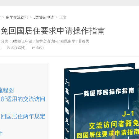
学
留学交流访问
J类签证申请
正文
>
>
>
者豁免回国居住要求申请操作指南
分类：
J类签证申请
/
留学交流访问
/
移民留学
/
非移民
网
阅读(9234)
评论(0)
流程图
定所适用的交流访问
受回国居住两年规定
件