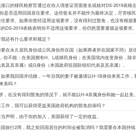
港口的移民检察官通过在你入境签证背面签名或核对DS-2019表格
断你是否适用回国居住要求。这些签名并不能作为最终决定，尽管移
居住要求。如果你曾经适用这项要求，没有得到过豁免，也没有根据
的DS-2019表格表明你不适用这项要求，你仍然需要遵循这项要求
对我还有什么要求和规定？
你要在永久居民身份或公民身份所在国（如果两者所在国家不同）居
，你不能：在美国拥有H、L或移民身份；在美国境内改变身份，除非
代表及其亲属）或G身份（本国政府驻国际组织代表及其亲属）。
如果我回国并结婚，一年后我的妻子被邀请以H-1B身份来美工作，
起来美吗？
求，在没有得到豁免的情况下，就不能以H-4亲属身份和她一起赴美
司工作，我可以获得受益美国政府机构的豁免担保吗？
应当声明，由于你的加入，美国获得了一定的收益。
美国旅行2周，我之前回国居住的时间会被取消吗？我需要在本国持续