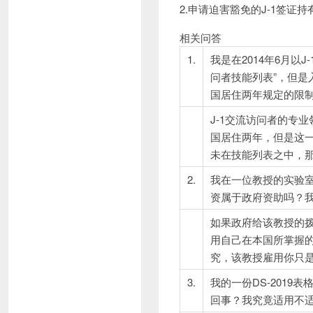
2.申请迫害豁免的J-1签
相关问答
1.
我是在2014年6月
问者技能列表”，但
国居住两年规定的限
J-1交流访问者的专
国居住两年，但是这一
未在技能列表之中，
2.
我在一位教授的实验
资属于政府资助吗？
如果政府给该教授的
用自己在本国所掌握
究，该教授雇用你只
3.
我的一份DS-201
回事？我究竟适用不