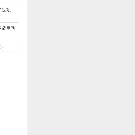
了这项
不适用回
定。