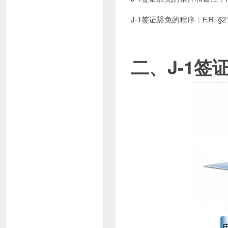
J-1签证豁免的程序：F.R. §212
二、
J-1
签