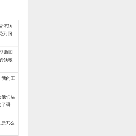
“交流访
受到回
到期后回
的领域
。我的工
便他们运
为了研
这是怎么