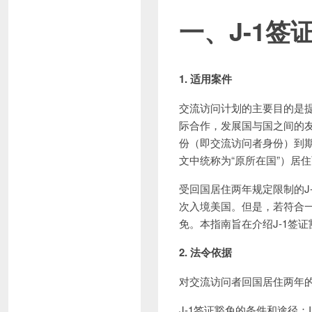
一、
J-1
签
1. 适用案件
交流访问计划的主要目的是
际合作，发展国与国之间的友
份（即交流访问者身份）到
文中统称为“原所在国”）居
受回国居住两年规定限制的J
次入境美国。但是，若符合一
免。本指南旨在介绍J-1签
2. 法令依据
对交流访问者回国居住两年的规定的适用范
J-1签证豁免的条件和途径：INA§212