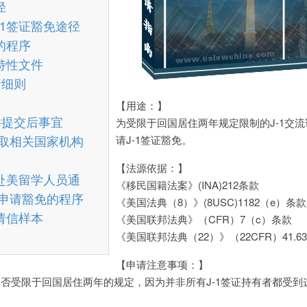
径
-1签证豁免途径
的程序
持性文件
请细则
【用途：】
件提交后事宜
为受限于回国居住两年规定限制的J-1交
获取相关国家机构
请J-1签证豁免。
【法源依据：】
证赴美留学人员通
《移民国籍法案》(INA)212条款
径申请豁免的程序
《美国法典（8）》(8USC)1182（e）条款
请信样本
《美国联邦法典》（CFR）7（c）条款
《美国联邦法典（22）》（22CFR）41.6
【申请注意事项：】
是否受限于回国居住两年的规定，因为并非所有J-1签证持有者都受到